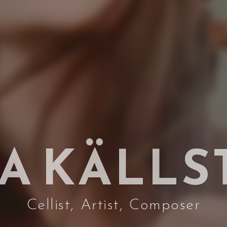
A
K
Ä
L
L
S
C
e
l
l
i
s
t
,
A
r
t
i
s
t
,
C
o
m
p
o
s
e
r