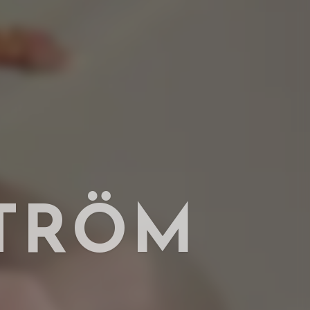
T
R
Ö
M