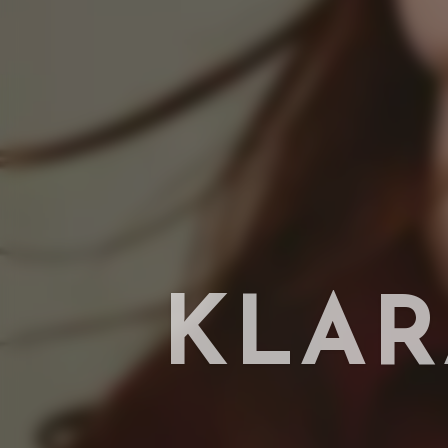
K
L
A
R